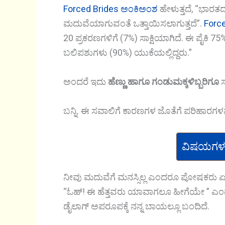
Forced Brides ಅಂಕಿಅಂಶ
ಹೇಳುತ್ತದೆ, “ಭಾರತದಲ
ಮದುವೆಯಾಗುವಂತೆ ಒತ್ತಾಯಿಸಲಾಗುತ್ತದೆ”.
Force
20 ಪ್ರಕರಣಗಳಿಗೆ (7%) ಸಾಕ್ಷಿಯಾಗಿದೆ. ಈ ಪೈಕ
ಬಲಿಪಶುಗಳು (90%) ಯುಕೆಯಲ್ಲಿದ್ದರು.”
ಅಂದರೆ ಇದು
ಹೆಣ್ಣು ಹಾಗೂ ಗಂಡುಮಕ್ಕಳಿಬ್ಬರಿಗೂ
ಸ
ಬನ್ನಿ. ಈ ಸವಾಲಿಗೆ ಕಾರಣಗಳ ಜೊತೆಗೆ ಪರಿಹಾರಗಳ
ವಿಷಯಗಳ
ನೀವು ಮದುವೆಗೆ ಮನಸ್ಸಿಲ್ಲ ಎಂದರೂ ಪೋಷಕರು ಏಕೆ 
“ಓಹ್! ಈ ಹೆತ್ತವರು ಯಾವಾಗಲೂ ಹೀಗೆಯೇ ” ಎಂದು 
ಡೈಲಾಗ್ ಅಪರೂಪಕ್ಕೆ ನನ್ನ ಬಾಯಲ್ಲೂ ಬಂದಿದೆ.