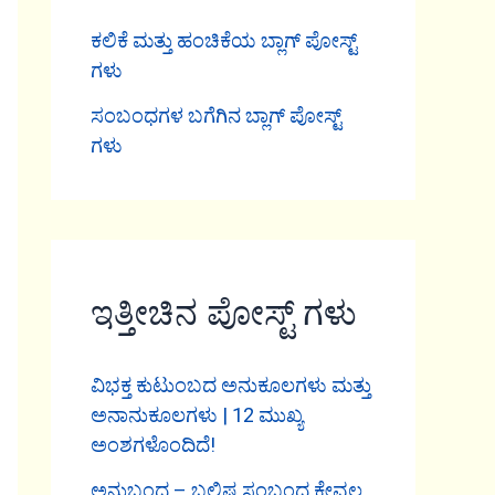
ಕಲಿಕೆ ಮತ್ತು ಹಂಚಿಕೆಯ ಬ್ಲಾಗ್ ಪೋಸ್ಟ್
ಗಳು
ಸಂಬಂಧಗಳ ಬಗೆಗಿನ ಬ್ಲಾಗ್ ಪೋಸ್ಟ್
ಗಳು
ಇತ್ತೀಚಿನ ಪೋಸ್ಟ್ ಗಳು
ವಿಭಕ್ತ ಕುಟುಂಬದ ಅನುಕೂಲಗಳು ಮತ್ತು
ಅನಾನುಕೂಲಗಳು | 12 ಮುಖ್ಯ
ಅಂಶಗಳೊಂದಿದೆ!
ಅನುಬಂಧ – ಬಲಿಷ್ಠ ಸಂಬಂಧ ಕೇವಲ