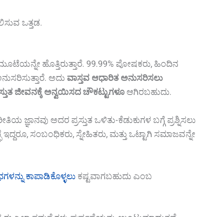
ಿಸುವ ಒತ್ತಡ.
ಟೆಯನ್ನೇ ಹೊತ್ತಿರುತ್ತಾರೆ. 99.99% ಪೋಷಕರು, ಹಿಂದಿನ
ುಸರಿಸುತ್ತಾರೆ. ಅದು
ವಾಸ್ತವ ಆಧಾರಿತ ಅನುಸರಿಸಲು
ರಸ್ತುತ ಜೀವನಕ್ಕೆ ಅನ್ವಯಿಸದ ಚೌಕಟ್ಟುಗಳೂ
ಆಗಿರಬಹುದು.
ಯ ಜ್ಞಾನವು ಅದರ ಪ್ರಸ್ತುತ ಒಳಿತು-ಕೆಡುಕುಗಳ ಬಗ್ಗೆ ಪ್ರಶ್ನಿಸಲು
್ಛೆ ಇದ್ದರೂ, ಸಂಬಂಧಿಕರು, ಸ್ನೇಹಿತರು, ಮತ್ತು ಒಟ್ಟಾಗಿ ಸಮಾಜವನ್ನೇ
ಳನ್ನು ಕಾಪಾಡಿಕೊಳ್ಳಲು
ಕಷ್ಟವಾಗಬಹುದು ಎಂಬ