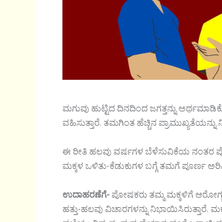
ಮಗುವು ಹುಟ್ಟಿದ ದಿನದಿಂದ ಜಗತ್ತನ್ನು ಅರ್ಥಮಾಡಿ
ವಹಿಸುತ್ತಾರೆ. ತಮಗಿಂತ ಹೆಚ್ಚಿನ ಪ್ರಾಮುಖ್ಯತೆಯನ್ನು ನೀ
ಈ ರೀತಿ ಹಲವು ವರ್ಷಗಳ ಬೆಳೆಸುವಿಕೆಯ ನಂತರ ಪ
ಮಕ್ಕಳ ಒಳಿತು-ಕೆಡುಕುಗಳ ಬಗ್ಗೆ ತಮಗೆ ಪೂರ್ಣ ಅರಿವ
ಉದಾಹರಣೆಗೆ-
ಪೋಷಕರು ತಮ್ಮ ಮಕ್ಕಳಿಗೆ ಆರೋಗ್ಯಕ
ಹತ್ತು-ಹಲವು ವಿಚಾರಗಳನ್ನು ನಿಭಾಯಿಸಿರುತ್ತಾರೆ.