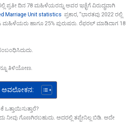
್ಲಿ ಪ್ರತೀ ದಿನ 78 ಮಹಿಳೆಯರನ್ನು ಅವರ ಇಚ್ಛೆಗೆ ವಿರುದ್ಧವಾಗಿ
d Marriage Unit statistics
ಪ್ರಕಾರ, “ಭಾರತವು 2022 ರಲ್ಲಿ
ಿ 75% ಮಹಿಳೆಯರು ಹಾಗೂ 25% ಪುರುಷರು. ರೆಫರಲ್ ಮಾಡಿದಾಗ 18
ಂಬಂಧಿಸಿದುದು.
ನ್ನೂ ತಿಳಿಯೋಣ.
 ಅವಲೋಕನ:
ಒತ್ತಾಯಿಸುತ್ತಾರೆ?
ನೀವು ಗೊಣಗಿರಬಹುದು. ಅದರಲ್ಲಿ ತಪ್ಪೇನಿಲ್ಲ ಬಿಡಿ. ಅದೇ