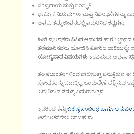
ಸಂಪ್ರದಾಯ ಮತ್ತು ಸಂಸ್ಕೃತಿ.
ಧಾರ್ಮಿಕ ನಿಯಮಗಳು ಮತ್ತು ನಿಬಂಧನೆಗಳನ್ನು ಪಾಲ
ಅವರು ತಮ್ಮ ಜೀವನದಲ್ಲಿ ಎದುರಿಸಿದ ಕಷ್ಟಗಳು.
ಹೀಗೆ ಪೋಷಕರು ವಿವಿಧ ಅನುಭವ ಹಾಗೂ ಜ್ಞಾನದ ಮೂ
ತಲೆಮಾರಿನವರು ಯೋಚಿಸಿ ತೋರಿದ ದಾರಿಯನ್ನೇ ಅನ
ಯೋಗ್ಯವಾದ ವಿಷಯಗಳು
ಇರಬಹುದು ಅಥವಾ
ಪ್
ತಲ ತಲಾಂತರಗಳಿಂದ ಪಾಲಿಸುತ್ತಾ ಬರುತ್ತಿರುವ ಈ ರೀತಿ
ಪೋಷಕರನ್ನು ಬಿಡುತ್ತಿಲ್ಲ. ಒಂದುವೇಳೆ ಪ್ರಶ್ನಿಸುವ ಇಚ
ಎದುರಿಸುವ ಸಮಸ್ಯೆ ಎದುರಾಗುತ್ತದೆ.
ಇದರಿಂದ ತಮ್ಮ
ಬಲಿಷ್ಠ ಸಂಬಂಧ ಹಾಗೂ ಅನುಬಂಧಗ
ಆಲೋಚನೆಗಳೂ ಇರಬಹುದು.