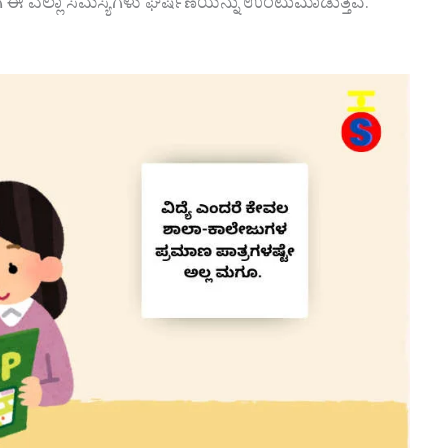
ಈ ಎಲ್ಲಾ ಸಮಸ್ಯೆಗಳು ಘರ್ಷಣೆಯನ್ನು ಉಂಟುಮಾಡುತ್ತವೆ.