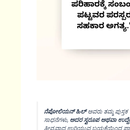
ನೆಪೋಲಿಯನ್ ಹಿಲ್
ಅವರು ತಮ್ಮ ಪುಸ್ತಕ “
ಸಾಧನೆಗಳು,
ಅದರ ಸ್ವರೂಪ ಅಥವಾ ಉದ್ದ
ತೀವ್ರವಾದ ಉರಿಯುವ ಬಯಕೆಯಿಂದ ಪ್ರಾರ