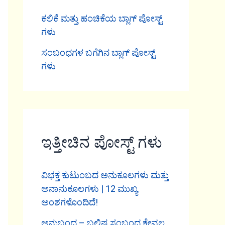
ಕಲಿಕೆ ಮತ್ತು ಹಂಚಿಕೆಯ ಬ್ಲಾಗ್ ಪೋಸ್ಟ್
ಗಳು
ಸಂಬಂಧಗಳ ಬಗೆಗಿನ ಬ್ಲಾಗ್ ಪೋಸ್ಟ್
ಗಳು
ಇತ್ತೀಚಿನ ಪೋಸ್ಟ್ ಗಳು
ವಿಭಕ್ತ ಕುಟುಂಬದ ಅನುಕೂಲಗಳು ಮತ್ತು
ಅನಾನುಕೂಲಗಳು | 12 ಮುಖ್ಯ
ಅಂಶಗಳೊಂದಿದೆ!
ಅನುಬಂಧ – ಬಲಿಷ್ಠ ಸಂಬಂಧ ಕೇವಲ