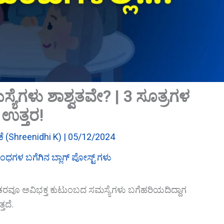
ಯೆಗಳು ಶಾಶ್ವತವೇ? | 3 ಸೂತ್ರಗಳ
ಉತ್ತರ!
ಿ ಕೆ (Shreenidhi K)
|
05/12/2024
ಧಗಳ ಬಗೆಗಿನ ಬ್ಲಾಗ್ ಪೋಸ್ಟ್ ಗಳು
ಂತರವೂ ಅವಿಭಕ್ತ ಕುಟುಂಬದ ಸಮಸ್ಯೆಗಳು ಬಗೆಹರಿಯದಿದ್ದಾಗ
ತದೆ.