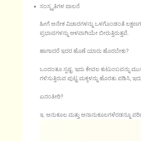
ಸಂಸ್ಕೃತಿಗಳ ಪಾಲನೆ
ಹೀಗೆ ಅನೇಕ ವಿಚಾರಗಳನ್ನು ಒಳಗೊಂಡಂತೆ ಲಕ್ಷಣಗ
ಪ್ರಭಾವಗಳನ್ನು ಆಳವಾಗಿಯೇ ಬೀರುತ್ತಿರುತ್ತವೆ.
ಹಾಗಾದರೆ ಇದರ ಹೊಣೆ ಯಾರು ಹೊರಬೇಕು?
ಒಂದಂತೂ ಸ್ಪಷ್ಟ. ಇದು ಕೇವಲ ಕುಟುಂಬವನ್ನು ಮುನ
ಗಳಿಸುತ್ತಿರುವ ಪುಟ್ಟ ಮಕ್ಕಳನ್ನು ಹೊರತು ಪಡಿಸಿ, ಇದು
ಏನಂತೀರಿ?
ಇ. ಅನುಕೂಲ ಮತ್ತು ಅನಾನುಕೂಲಗಳೆರಡನ್ನೂ ಪರಿ