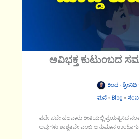
ಅವಿಭಕ್ತ ಕುಟುಂಬದ ಸಮಸ್
ರಿಂದ -
ಶ್ರೀನಿಧ
ಮನೆ
»
Blog
»
ಸಂಬಂ
ಪದೇ ಪದೇ ಹಲವಾರು ರೀತಿಯಲ್ಲಿ ಪ್ರಯತ್ನಿಸಿದ ನ
ಅವುಗಳು ಶಾಶ್ವತವೇ ಎಂಬ ಅನುಮಾನ ಉಂಟಾಗುತ್