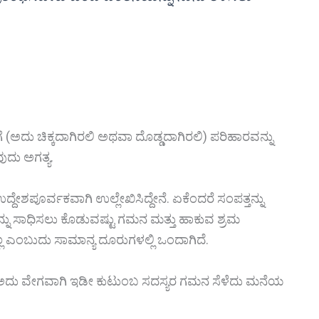
 (ಅದು ಚಿಕ್ಕದಾಗಿರಲಿ ಅಥವಾ ದೊಡ್ಡದಾಗಿರಲಿ) ಪರಿಹಾರವನ್ನು
ದು ಅಗತ್ಯ.
ಶಪೂರ್ವಕವಾಗಿ ಉಲ್ಲೇಖಿಸಿದ್ದೇನೆ. ಏಕೆಂದರೆ ಸಂಪತ್ತನ್ನು
ನು ಸಾಧಿಸಲು ಕೊಡುವಷ್ಟು ಗಮನ ಮತ್ತು ಹಾಕುವ ಶ್ರಮ
ಲ ಎಂಬುದು ಸಾಮಾನ್ಯ ದೂರುಗಳಲ್ಲಿ ಒಂದಾಗಿದೆ.
ದರೂ ಅದು ವೇಗವಾಗಿ ಇಡೀ ಕುಟುಂಬ ಸದಸ್ಯರ ಗಮನ ಸೆಳೆದು ಮನೆಯ