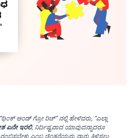
ಥಿಂಕ್ ಅಂಡ್ ಗ್ರೋ ರಿಚ್” ನಲ್ಲಿ ಹೇಳಿದರು, “ಎಲ್ಲಾ
ೇಶ ಏನೇ ಇರಲಿ
, ನಿರ್ದಿಷ್ಟವಾದ ಯಾವುದನ್ನಾದರೂ
ಂಭಿಸಬೇಕು ಎಂಬ ಚಿಂತನೆಯನ್ನು ನಾನು ತಿಳಿಸಲು