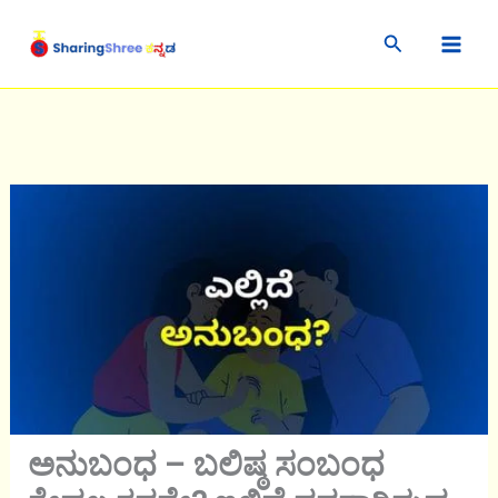
Skip
Search
to
content
ಅನುಬಂಧ – ಬಲಿಷ್ಠ ಸಂಬಂಧ