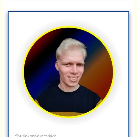
ಲೇಖಕರು ಹಾಗೂ ಪ್ರಕಾಶಕರು