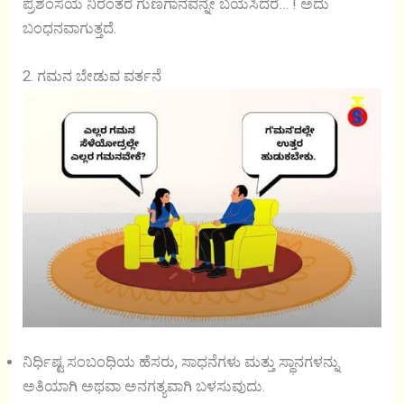
ಪ್ರಶಂಸೆಯ ನಿರಂತರ ಗುಣಗಾನವನ್ನೇ ಬಯಸಿದರೆ… ! ಅದು
ಬಂಧನವಾಗುತ್ತದೆ.
2. ಗಮನ ಬೇಡುವ ವರ್ತನೆ
ನಿರ್ಧಿಷ್ಟ ಸಂಬಂಧಿಯ ಹೆಸರು, ಸಾಧನೆಗಳು ಮತ್ತು ಸ್ಥಾನಗಳನ್ನು
ಅತಿಯಾಗಿ ಅಥವಾ ಅನಗತ್ಯವಾಗಿ ಬಳಸುವುದು.