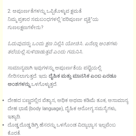
2. ಅಪೂರ್ಣತೆಗಳನ್ನು ಒಪ್ಪಿಕೊಳ್ಳುವ ಕ್ಷಮತೆ
ನಿಮ್ಮ ಪ್ರಕಾರ ಸಮಬಂಧಗಳಲ್ಲಿ ‘ಪರಿಪೂರ್ಣ ವ್ಯಕ್ತಿ”ಯ
ಗುಣಲಕ್ಷಣಗಳೇನು?
ಓದುವುದನ್ನು ಒಂದು ಕ್ಷಣ ನಿಲ್ಲಿಸಿ ಯೋಚಿಸಿ. ಏನೆಲ್ಲಾ ಅಂಶಗಳು
ತಲೆಯಲ್ಲಿ ಸುಳಿದಾಡುತ್ತವೆ ಎಂದು ಗಮನಿಸಿ.
ಸಾಮಾನ್ಯವಾಗಿ ಇವುಗಳನ್ನು ಅಪೂರ್ಣತೆಯ ಪಟ್ಟಿಯಲ್ಲಿ
ಸೇರಿಸಲಾಗುತ್ತದೆ. ಇದು
ದೈಹಿಕ ಮತ್ತು ಮಾನಸಿಕ ಎಂಬ ಎರಡೂ
ಅಂಶಗಳನ್ನು
ಒಳಗೊಳ್ಳುತ್ತದೆ.
ದೇಹದ ಬಣ್ಣದಲ್ಲಿನ ವೆತ್ಯಾಸ, ಅಧಿಕ ಅಥವಾ ಕಡಿಮೆ ತೂಕ, ಅಸಾಮಾನ್ಯ
ದೇಹ ಭಾಷೆ (body language), ದೈಹಿಕ ಆರೋಗ್ಯ ಸಮಸ್ಯೆಗಳು,
ಇತ್ಯಾದಿ.
ದೊಡ್ಡ ದೊಡ್ಡ ಡಿಗ್ರಿ ಹೆಸರನ್ನು ಒಳಗೊಂಡ ವಿದ್ಯಾಭ್ಯಾಸ ಇಲ್ಲವೆಂಬ
ಕೊರತೆ.