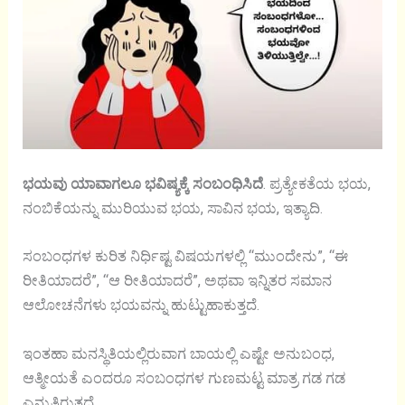
ಭಯವು ಯಾವಾಗಲೂ ಭವಿಷ್ಯಕ್ಕೆ ಸಂಬಂಧಿಸಿದೆ
. ಪ್ರತ್ಯೇಕತೆಯ ಭಯ,
ನಂಬಿಕೆಯನ್ನು ಮುರಿಯುವ ಭಯ, ಸಾವಿನ ಭಯ, ಇತ್ಯಾದಿ.
ಸಂಬಂಧಗಳ ಕುರಿತ ನಿರ್ಧಿಷ್ಟ ವಿಷಯಗಳಲ್ಲಿ “ಮುಂದೇನು”, “ಈ
ರೀತಿಯಾದರೆ”, “ಆ ರೀತಿಯಾದರೆ”, ಅಥವಾ ಇನ್ನಿತರ ಸಮಾನ
ಆಲೋಚನೆಗಳು ಭಯವನ್ನು ಹುಟ್ಟುಹಾಕುತ್ತದೆ.
ಇಂತಹಾ ಮನಸ್ಥಿತಿಯಲ್ಲಿರುವಾಗ ಬಾಯಲ್ಲಿ ಎಷ್ಟೇ ಅನುಬಂಧ,
ಆತ್ಮೀಯತೆ ಎಂದರೂ ಸಂಬಂಧಗಳ ಗುಣಮಟ್ಟ ಮಾತ್ರ ಗಡ ಗಡ
ಎನ್ನುತ್ತಿರುತ್ತದೆ.