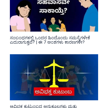
ಸಂಬಂಧಗಳಲ್ಲಿ ಒಂದರ ಹಿಂದೊಂದು ಸಮಸ್ಯೆಗಳೇಕೆ
ಎದುರಾಗುತ್ತವೆ? | ಈ 7 ಅಂಶಗಳು ಕಾರಣಗಳೇ?
ಅವಿಭಕ್ತ ಕುಟುಂಬದ ಅನುಕೂಲಗಳು ಮತ್ತು