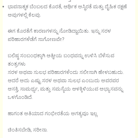
ಭಾವನಾತ್ಮಕ ಬೆಂಬಲದ ಕೊರತೆ, ಆರ್ಥಿಕ ಅಸ್ಥಿರತೆ ಮತ್ತು ದೈಹಿಕ ರಕ್ಷಣೆ
ಅವುಗಳಲ್ಲಿ ಕೆಲವು.
ಈಗ ಕೊರತೆಗೆ ಕಾರಣಗಳನ್ನು ನೋಡಿದ್ದಾಯಿತು. ಇನ್ನು ಸರಳ
ಪರಿಹಾರಗಳೆಡೆಗೆ ಸಾಗೋಣವೇ?
ಬಲಿಷ್ಠ ಸಂಬಂಧಕ್ಕಾಗಿ ಆತ್ಮೀಯ ಬಂಧವನ್ನು ಉಳಿಸಿ ಬೆಳೆಸುವ
ತಂತ್ರಗಳು
ಸರಳ ಅಥವಾ ಸುಲಭ ಪರಿಹಾರಗಳೆಂದು ಸಲೀಸಾಗಿ ಹೇಳಬಹುದು.
ಆದರೆ ಅದು ಎಷ್ಟು ಸರಳ ಅಥವಾ ಸುಲಭ ಎಂಬುದು ಅವರವರ
ಆಸಕ್ತಿ, ಸಾಮರ್ಥ್ಯ, ಮತ್ತು ಸಮಸ್ಯೆಯ ಆಳಕ್ಕಿಳಿಯುವ ಅಭ್ಯಾಸವನ್ನು
ಒಳಗೊಂಡಿದೆ.
ಹಾಗಂತ ಅತಿಯಾದ ಗಂಭೀರತೆಯ ಅಗತ್ಯವೂ ಇಲ್ಲ.
ಚಿಂತಿಸಬೇಡಿ, ಸರೀನಾ.