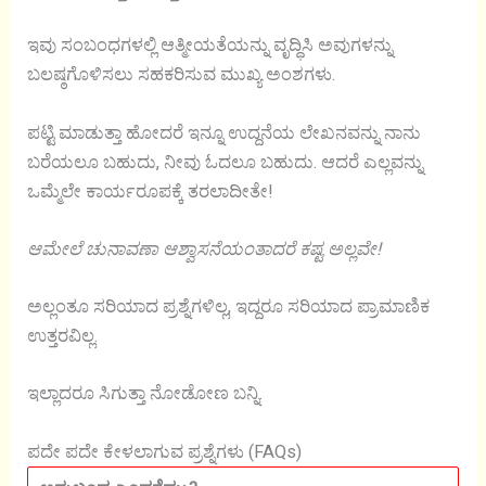
ಇವು ಸಂಬಂಧಗಳಲ್ಲಿ ಆತ್ಮೀಯತೆಯನ್ನು ವೃದ್ಧಿಸಿ ಅವುಗಳನ್ನು
ಬಲಷ್ಠಗೊಳಿಸಲು ಸಹಕರಿಸುವ ಮುಖ್ಯ ಅಂಶಗಳು.
ಪಟ್ಟಿ ಮಾಡುತ್ತಾ ಹೋದರೆ ಇನ್ನೂ ಉದ್ದನೆಯ ಲೇಖನವನ್ನು ನಾನು
ಬರೆಯಲೂ ಬಹುದು, ನೀವು ಓದಲೂ ಬಹುದು. ಆದರೆ ಎಲ್ಲವನ್ನು
ಒಮ್ಮೆಲೇ ಕಾರ್ಯರೂಪಕ್ಕೆ ತರಲಾದೀತೇ!
ಆಮೇಲೆ ಚುನಾವಣಾ ಆಶ್ವಾಸನೆಯಂತಾದರೆ ಕಷ್ಟ ಅಲ್ಲವೇ!
ಅಲ್ಲಂತೂ ಸರಿಯಾದ ಪ್ರಶ್ನೆಗಳಿಲ್ಲ, ಇದ್ದರೂ ಸರಿಯಾದ ಪ್ರಾಮಾಣಿಕ
ಉತ್ತರವಿಲ್ಲ.
ಇಲ್ಲಾದರೂ ಸಿಗುತ್ತಾ ನೋಡೋಣ ಬನ್ನಿ.
ಪದೇ ಪದೇ ಕೇಳಲಾಗುವ ಪ್ರಶ್ನೆಗಳು (FAQs)