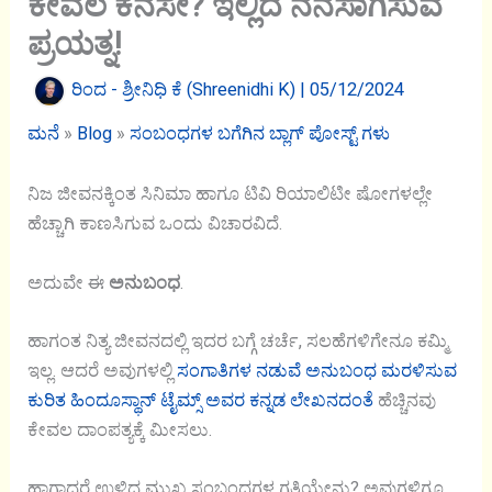
ಕೇವಲ ಕನಸೇ? ಇಲ್ಲಿದೆ ನನಸಾಗಿಸುವ
ಪ್ರಯತ್ನ!
ರಿಂದ -
ಶ್ರೀನಿಧಿ ಕೆ (Shreenidhi K)
|
05/12/2024
ಮನೆ
»
Blog
»
ಸಂಬಂಧಗಳ ಬಗೆಗಿನ ಬ್ಲಾಗ್ ಪೋಸ್ಟ್ ಗಳು
ನಿಜ ಜೀವನಕ್ಕಿಂತ ಸಿನಿಮಾ ಹಾಗೂ ಟಿವಿ ರಿಯಾಲಿಟೀ ಷೋಗಳಲ್ಲೇ
ಹೆಚ್ಚಾಗಿ ಕಾಣಸಿಗುವ ಒಂದು ವಿಚಾರವಿದೆ.
ಅದುವೇ ಈ
ಅನುಬಂಧ
.
ಹಾಗಂತ ನಿತ್ಯ ಜೀವನದಲ್ಲಿ ಇದರ ಬಗ್ಗೆ ಚರ್ಚೆ, ಸಲಹೆಗಳಿಗೇನೂ ಕಮ್ಮಿ
ಇಲ್ಲ. ಆದರೆ ಅವುಗಳಲ್ಲಿ
ಸಂಗಾತಿಗಳ ನಡುವೆ ಅನುಬಂಧ ಮರಳಿಸುವ
ಕುರಿತ ಹಿಂದೂಸ್ಥಾನ್ ಟೈಮ್ಸ್ ಅವರ ಕನ್ನಡ ಲೇಖನದಂತೆ
ಹೆಚ್ಚಿನವು
ಕೇವಲ ದಾಂಪತ್ಯಕ್ಕೆ ಮೀಸಲು.
ಹಾಗಾದರೆ ಉಳಿದ ಮುಖ್ಯ ಸಂಬಂಧಗಳ ಗತಿಯೇನು? ಅವುಗಳಿಗೂ