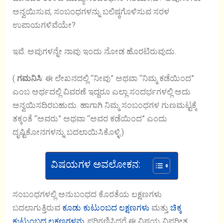
ಅನ್ವಯಿಸುವ, ಸಂಬಂಧಗಳನ್ನು ಬಲಿಷ್ಠಗೊಳಿಸುವ ಸರಳ
ಉಪಾಯಗಳಿವೆಯೇ?
ಇವೆ. ಅವುಗಳನ್ನೇ ನಾವು ಇಂದು ನೋಡ ಹೊರಟಿರುವುದು.
(
ಗಮನಿಸಿ
: ಈ ಲೇಖನದಲ್ಲಿ “ನೀವು” ಅಥವಾ “ನಿಮ್ಮ ಕಡೆಯಿಂದ”
ಎಂಬ ಅರ್ಥದಲ್ಲಿ ವಿವರಣೆ ಇದ್ದರೂ ಎಲ್ಲಾ ಸಂದರ್ಭಗಳಲ್ಲಿ ಅದು
ಅನ್ವಯಿಸದಿರಬಹುದು. ಹಾಗಾಗಿ ನಿಮ್ಮ ಸಂಬಂಧಗಳ ಗುಣಮಟ್ಟಕ್ಕೆ
ತಕ್ಕಂತೆ “ಅವರು” ಅಥವಾ “ಅವರ ಕಡೆಯಿಂದ” ಎಂದು
ದೃಷ್ಟಿಕೋನಗಳನ್ನು ಬದಲಾಯಿಸಿಕೊಳ್ಳಿ.)
ವಿಷಯಗಳ ಅವಲೋಕನ:
ಸಂಬಂಧಗಳಲ್ಲಿ ಅನುಬಂಧದ ಕೊರತೆಯ ಲಕ್ಷಣಗಳು
ಬದಲಾಗುತ್ತಿರುವ
ಕೂಡು ಕುಟುಂಬದ ಲಕ್ಷಣಗಳು
ಮತ್ತು
ಚಿಕ್ಕ
ಕುಟುಂಬದ ಲಕ್ಷಣಗಳನ್ನು
ಪರಿಗಣಿಸಿದರೆ ಈ ವಿಷಯ ವಿಪರೀತ