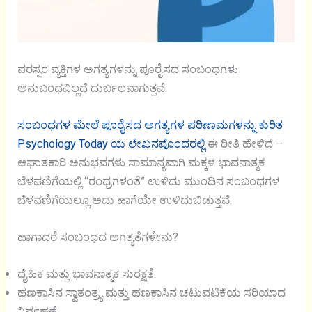
ಪರಸ್ಪರ ವ್ಯಕ್ತಿಗಳ ಅಗತ್ಯಗಳನ್ನು ಪೂರೈಸದ ಸಂಬಂಧಗಳು
ಅನುಬಂಧವಿಲ್ಲದೆ ದುರ್ಬಲವಾಗುತ್ತವೆ.
ಸಂಬಂಧಗಳ ಮೇಲೆ ಪೂರೈಸದ ಅಗತ್ಯಗಳ ಪರಿಣಾಮಗಳನ್ನು ಕುರಿತ
Psychology Today ಯ ಲೇಖನವೊಂದರಲ್ಲಿ
ಈ ರೀತಿ ಹೇಳಿದೆ –
ಆಘಾತಕಾರಿ ಅನುಭವಗಳು ಸಾಮಾನ್ಯವಾಗಿ ಮಕ್ಕಳ ಭಾವನಾತ್ಮಕ
ಬೆಳವಣಿಗೆಯಲ್ಲಿ “ರಂಧ್ರಗಳಂತೆ” ಉಳಿದು ಮುಂದಿನ ಸಂಬಂಧಗಳ
ಬೆಳವಣಿಗೆಯಲ್ಲೂ ಅದು ಹಾಗೆಯೇ ಉಳಿದುಬಿಡುತ್ತವೆ.
ಹಾಗಾದರೆ ಸಂಬಂಧದ ಅಗತ್ಯತೆಗಳೇನು?
ದೈಹಿಕ ಮತ್ತು ಭಾವನಾತ್ಮಕ ಸುರಕ್ಷತೆ.
ಹಣಕಾಸಿನ ಸ್ವಾತಂತ್ರ್ಯ ಮತ್ತು ಹಣಕಾಸಿನ ಚಟುವಟಿಕೆಯ ಸರಿಯಾದ
ನಿರ್ವಹಣೆ.