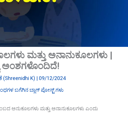
ೂಲಗಳು ಮತ್ತು ಅನಾನುಕೂಲಗಳು |
ಯ ಅಂಶಗಳೊಂದಿದೆ!
ಿ ಕೆ (Shreenidhi K)
|
09/12/2024
ಧಗಳ ಬಗೆಗಿನ ಬ್ಲಾಗ್ ಪೋಸ್ಟ್ ಗಳು
ುಟುಂಬದ ಅನುಕೂಲಗಳು ಮತ್ತು ಅನಾನುಕೂಲಗಳು ಎಂದು