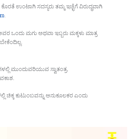
ರತೆ ಉಂಟಾಗಿ ಸದಸ್ಯರು ತಮ್ಮ ಇಚ್ಛೆಗೆ ವಿರುದ್ಧವಾಗಿ
ಷಣ
.
ಗೂ ಅವರ ಒಂದು ಮಗು ಅಥವಾ ಇಬ್ಬರು ಮಕ್ಕಳು ಮಾತ್ರ
ೇಕೆಂದಿಲ್ಲ.
ಗಳಲ್ಲಿ ಮುಂದುವರಿಯುವ ಸ್ವಾತಂತ್ರ.
ಅವಕಾಶ.
ಲ್ಲಿ ಚಿಕ್ಕ ಕುಟುಂಬವನ್ನು ಅನುಕೂಲಕರ ಎಂದು