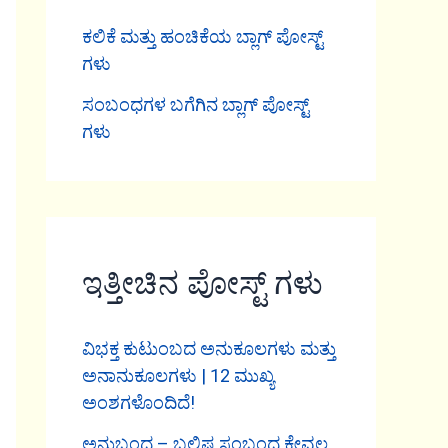
ಕಲಿಕೆ ಮತ್ತು ಹಂಚಿಕೆಯ ಬ್ಲಾಗ್ ಪೋಸ್ಟ್
ಗಳು
ಸಂಬಂಧಗಳ ಬಗೆಗಿನ ಬ್ಲಾಗ್ ಪೋಸ್ಟ್
ಗಳು
ಇತ್ತೀಚಿನ ಪೋಸ್ಟ್ ಗಳು
ವಿಭಕ್ತ ಕುಟುಂಬದ ಅನುಕೂಲಗಳು ಮತ್ತು
ಅನಾನುಕೂಲಗಳು | 12 ಮುಖ್ಯ
ಅಂಶಗಳೊಂದಿದೆ!
ಅನುಬಂಧ – ಬಲಿಷ್ಠ ಸಂಬಂಧ ಕೇವಲ