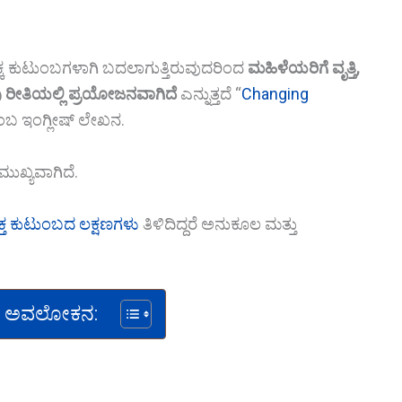
ಕ್ಕ ಕುಟುಂಬಗಳಾಗಿ ಬದಲಾಗುತ್ತಿರುವುದರಿಂದ
ಮಹಿಳೆಯರಿಗೆ ವೃತ್ತಿ,
ವು ರೀತಿಯಲ್ಲಿ ಪ್ರಯೋಜನವಾಗಿದೆ
ಎನ್ನುತ್ತದೆ “
Changing
ಂಬ ಇಂಗ್ಲೀಷ್ ಲೇಖನ.
ುಖ್ಯವಾಗಿದೆ.
ಕ್ತ ಕುಟುಂಬದ ಲಕ್ಷಣಗಳು
ತಿಳಿದಿದ್ದರೆ ಅನುಕೂಲ ಮತ್ತು
 ಅವಲೋಕನ: