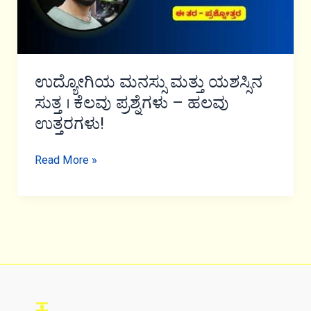
ಉದ್ಯೋಗಿಯ ಮನಸ್ಸು ಮತ್ತು ಯಶಸ್ಸಿನ
ಸುತ್ತ । ಕೆಲವು ಪ್ರಶ್ನೆಗಳು – ಹಲವು
ಉತ್ತರಗಳು!
ಉದ್ಯೋಗಿಯ
Read More »
ಮನಸ್ಸು
ಮತ್ತು
ಯಶಸ್ಸಿನ
ಸುತ್ತ
।
ಕೆಲವು
ಪ್ರಶ್ನೆಗಳು
–