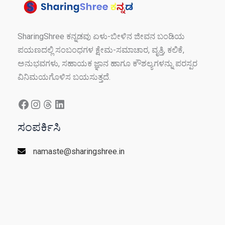
ಹಲವು
ಉತ್ತರಗಳು!
SharingShree ಕನ್ನಡವು ಏಳು-ಬೀಳಿನ ಜೀವನ ಬಂಡಿಯ
ಪಯಣದಲ್ಲಿ ಸಂಬಂಧಗಳ ಕ್ಷೇಮ-ಸಮಾಚಾರ, ವೃತ್ತಿ, ಕಲಿಕೆ,
ಅನುಭವಗಳು, ಸಹಾಯಕ ಜ್ಞಾನ ಹಾಗೂ ಕೌಶಲ್ಯಗಳನ್ನು ಪರಸ್ಪರ
ವಿನಿಮಯಗೊಳಿಸ ಬಯಸುತ್ತದೆ.
Facebook
Instagram
Threads
LinkedIn
ಸಂಪರ್ಕಿಸಿ
namaste@sharingshree.in